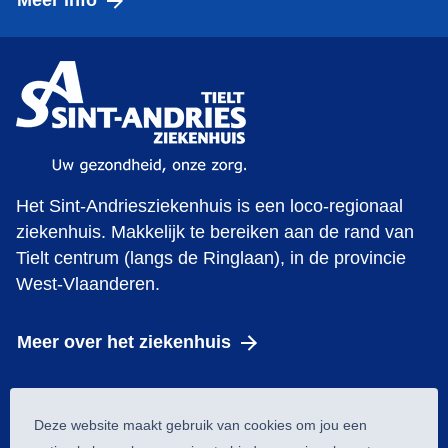
Meer info
Het Sint-Andriesziekenhuis is een loco-regionaal
ziekenhuis. Makkelijk te bereiken aan de rand van
Tielt centrum (langs de Ringlaan), in de provincie
West-Vlaanderen.
Meer over het ziekenhuis
Cookie melding
Deze website maakt gebruik van cookies om jou een
© 2026 Heelkunde tielt