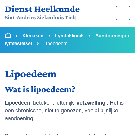
Ga naar inhoud
U bevindt zich hier:
van
Startpagina
Klinieken
Lymfekliniek
Aandoeningen
lymfestelsel
Lipoedeem
Lipoedeem
Wat is lipoedeem?
Lipoedeem betekent letterlijk ‘
vetzwelling
’. Het is
een chronische, niet te genezen, veelal pijnlijke
aandoening.