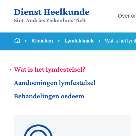
Menu
Over o
Ga naar inhoud
U bevindt zich hier:
van
Startpagina
Klinieken
Lymfekliniek
Wat is het lym
Wat is het lymfestelsel?
Aandoeningen lymfestelsel
Behandelingen oedeem