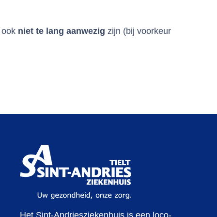
d ook
niet
te
lang
aanwezig
zijn (bij voorkeur
Het Sint-Andriesziekenhuis is een loco-