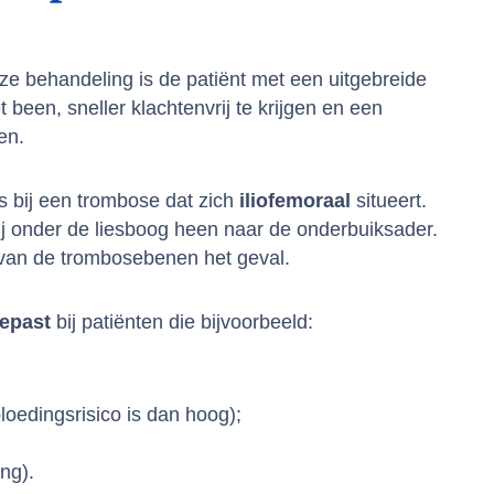
eze behandeling is de patiënt met een uitgebreide
been, sneller klachtenvrij te krijgen en een
men.
s bij een trombose dat zich
iliofemoraal
situeert.
ij onder de liesboog heen naar de onderbuiksader.
l van de trombosebenen het geval.
epast
bij patiënten die bijvoorbeeld:
oedingsrisico is dan hoog);
ing).