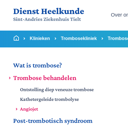
Menu
Over o
Ga naar inhoud
U bevindt zich hier:
van
Startpagina
Klinieken
Trombosekliniek
Trombos
Wat is trombose?
Trombose behandelen
Ontstolling diep veneuze trombose
Kathetergeleide trombolyse
Angiojet
Post-trombotisch syndroom