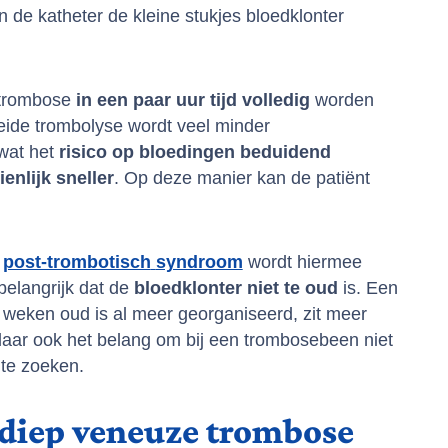
 de katheter de kleine stukjes bloedklonter
 trombose
in een paar uur tijd volledig
worden
eide trombolyse wordt veel minder
 wat het
risico
op
bloedingen
beduidend
ienlijk
sneller
. Op deze manier kan de patiënt
n
post-trombotisch
syndroom
wordt hiermee
 belangrijk dat de
bloedklonter
niet
te
oud
is. Een
 weken oud is al meer georganiseerd, zit meer
ndaar ook het belang om bij een trombosebeen niet
 te zoeken.
 diep veneuze trombose