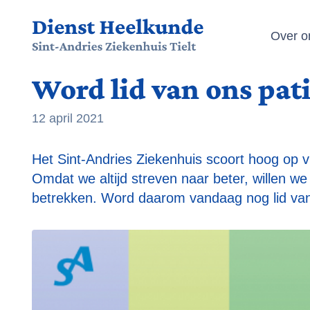
Menu
Over o
Word lid van ons pat
Ga naar inhoud
12 april 2021
Het Sint-Andries Ziekenhuis scoort hoog op v
Omdat we altijd streven naar beter, willen w
betrekken. Word daarom vandaag nog lid van